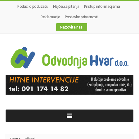
Podaci o poduzeću
Najčešća pitanja
Pristup informacijama
Reklamacije
Postavke privatnosti
Nazovite nas!
Odvodnja
Hvar
d.o.o.