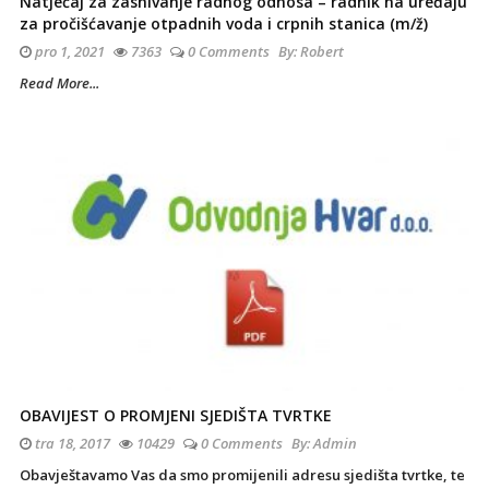
Natječaj za zasnivanje radnog odnosa – radnik na uređaju
za pročišćavanje otpadnih voda i crpnih stanica (m/ž)
pro 1, 2021
7363
0 Comments
By:
Robert
Read More...
OBAVIJEST O PROMJENI SJEDIŠTA TVRTKE
tra 18, 2017
10429
0 Comments
By:
Admin
Obavještavamo Vas da smo promijenili adresu sjedišta tvrtke, te