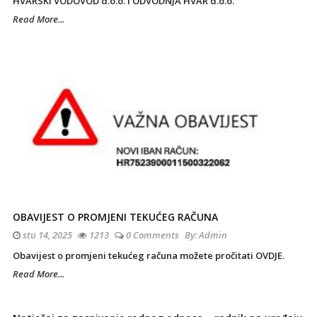
HVARSKI VODOVOD d.o.o. i ODVODNJA HVAR d.o.o.
Read More...
OBAVIJEST O PROMJENI TEKUĆEG RAČUNA
stu 14, 2025
1213
0 Comments
By:
Admin
Obavijest o promjeni tekućeg računa možete pročitati OVDJE.
Read More...