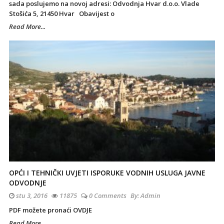
sada poslujemo na novoj adresi: Odvodnja Hvar d.o.o. Vlade
Stošića 5, 21450 Hvar Obavijest o
Read More...
OPĆI I TEHNIČKI UVJETI ISPORUKE VODNIH USLUGA JAVNE
ODVODNJE
stu 3, 2016
11875
0 Comments
By:
Admin
PDF možete pronaći OVDJE
Read More...