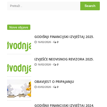
Sidebar
Search
for:
Nove objave
GODIŠNJI FINANCIJSKI IZVJEŠTAJ 2025.
16/02/2026
-
0
IZVJEŠĆE NEOVISNOG REVIZORA 2025.
16/02/2026
-
0
OBAVIJEST O PRIPAJANJU
03/02/2026
-
0
GODIŠNJI FINANCIJSKI IZVJEŠTAJ 2024.