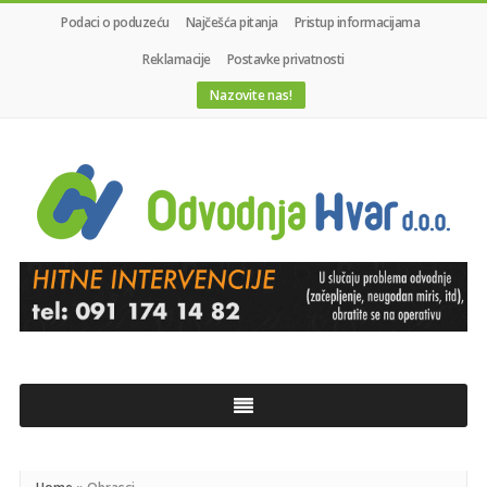
Podaci o poduzeću
Najčešća pitanja
Pristup informacijama
Reklamacije
Postavke privatnosti
Nazovite nas!
Odvodnja
Hvar
d.o.o.