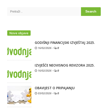
Site
Sidebar
Search
for:
Nove objave
GODIŠNJI FINANCIJSKI IZVJEŠTAJ 2025.
16/02/2026
-
0
IZVJEŠĆE NEOVISNOG REVIZORA 2025.
16/02/2026
-
0
OBAVIJEST O PRIPAJANJU
03/02/2026
-
0