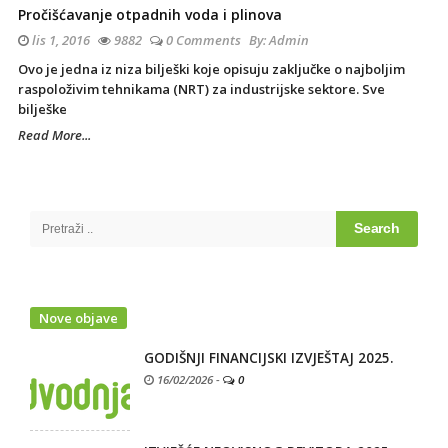
Pročišćavanje otpadnih voda i plinova
lis 1, 2016
9882
0 Comments
By:
Admin
Ovo je jedna iz niza bilješki koje opisuju zaključke o najboljim
raspoloživim tehnikama (NRT) za industrijske sektore. Sve
bilješke
Read More...
Site
Sidebar
Search
for:
Nove objave
GODIŠNJI FINANCIJSKI IZVJEŠTAJ 2025.
16/02/2026
-
0