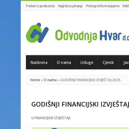
Podaci o poduzeću
Najčešća pitanja
Pristup informacijama
Rek
Odvodnja
Hvar
d.o.o.
Naslovna
O nama
Usluge
Cjenik
Ja
Home
»
O nama
»
GODIŠNJI FINANCIJSKI IZVJEŠTAJ 2025.
GODIŠNJI FINANCIJSKI IZVJEŠTAJ
U
FINANCIJSKI IZVJEŠTAJI