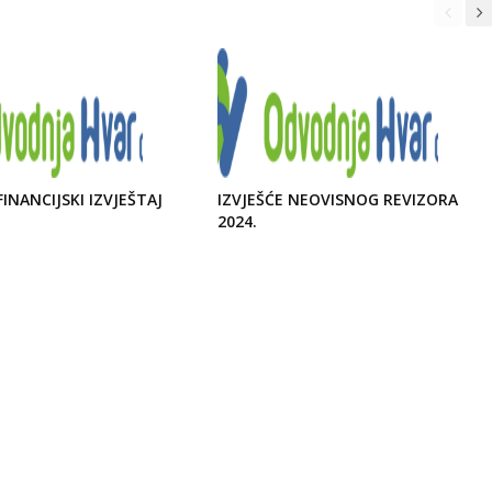
FINANCIJSKI IZVJEŠTAJ
IZVJEŠĆE NEOVISNOG REVIZORA
2024.