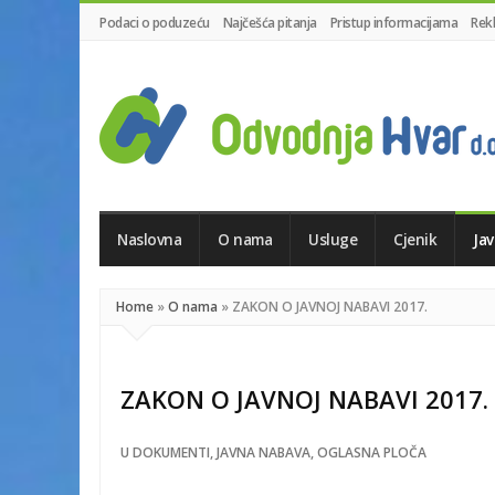
Podaci o poduzeću
Najčešća pitanja
Pristup informacijama
Rek
Odvodnja
Hvar
d.o.o.
Naslovna
O nama
Usluge
Cjenik
Ja
Home
»
O nama
»
ZAKON O JAVNOJ NABAVI 2017.
ZAKON O JAVNOJ NABAVI 2017.
U
DOKUMENTI
,
JAVNA NABAVA
,
OGLASNA PLOČA