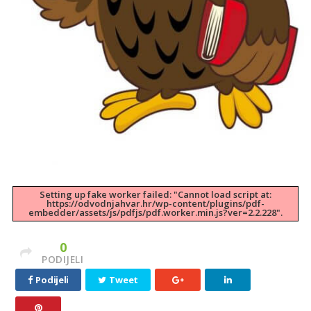
Setting up fake worker failed: "Cannot load script at:
https://odvodnjahvar.hr/wp-content/plugins/pdf-
embedder/assets/js/pdfjs/pdf.worker.min.js?ver=2.2.228".
0
PODIJELI
Podijeli
Tweet