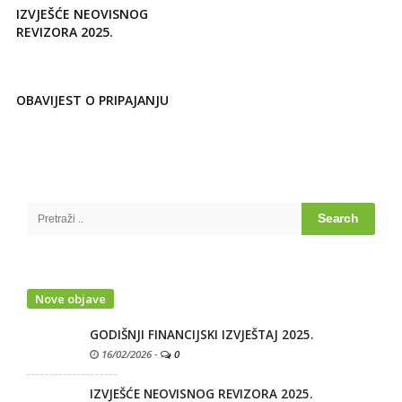
IZVJEŠĆE NEOVISNOG
REVIZORA 2025.
OBAVIJEST O PRIPAJANJU
Site
Sidebar
Search
for:
Nove objave
GODIŠNJI FINANCIJSKI IZVJEŠTAJ 2025.
16/02/2026
-
0
IZVJEŠĆE NEOVISNOG REVIZORA 2025.