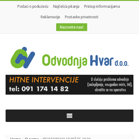
Podaci o poduzeću
Najčešća pitanja
Pristup informacijama
Reklamacije
Postavke privatnosti
Nazovite nas!
Odvodnja
Hvar
d.o.o.