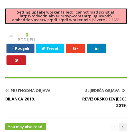
Setting up fake worker failed: "Cannot load script at:
https://odvodnjahvar.hr/wp-content/plugins/pdf-
embedder/assets/js/pdfjs/pdf.worker.min.js?ver=2.2.228".
0
PODIJELI
Podijeli
Tweet
PRETHODNA OBJAVA
SLIJEDEĆA OBJAVA
BILANCA 2019.
REVIZORSKO IZVJEŠĆE
2019.
You may also read!