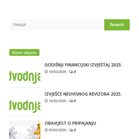
Site
Sidebar
Search
for:
Nove objave
GODIŠNJI FINANCIJSKI IZVJEŠTAJ 2025.
16/02/2026
-
0
IZVJEŠĆE NEOVISNOG REVIZORA 2025.
16/02/2026
-
0
OBAVIJEST O PRIPAJANJU
03/02/2026
-
0