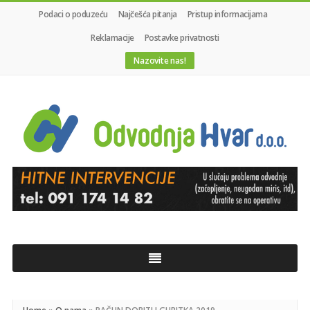
Podaci o poduzeću
Najčešća pitanja
Pristup informacijama
Reklamacije
Postavke privatnosti
Nazovite nas!
Odvodnja
Hvar
d.o.o.