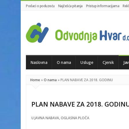
Podaci o poduzeću
Najčešća pitanja
Pristup informacijama
Rek
Odvodnja
Hvar
d.o.o.
Naslovna
O nama
Usluge
Cjenik
Ja
Home
»
O nama
»
PLAN NABAVE ZA 2018. GODINU
PLAN NABAVE ZA 2018. GODIN
U
JAVNA NABAVA
,
OGLASNA PLOČA