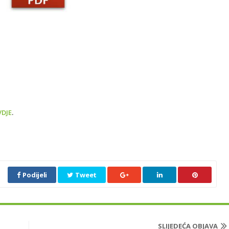
VDJE
.
Podijeli
Tweet
SLIJEDEĆA OBJAVA