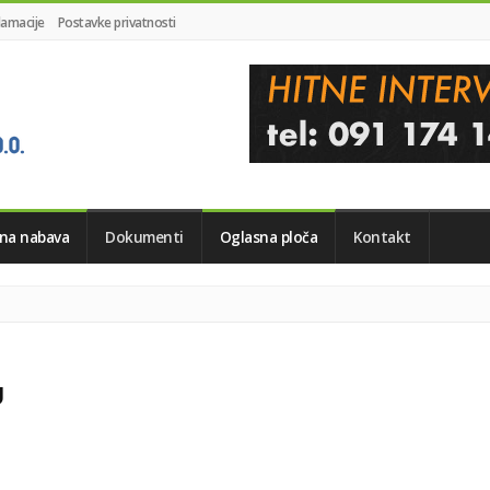
lamacije
Postavke privatnosti
vna nabava
Dokumenti
Oglasna ploča
Kontakt
U