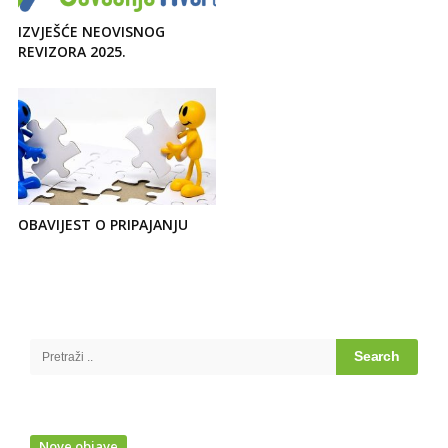
IZVJEŠĆE NEOVISNOG
REVIZORA 2025.
OBAVIJEST O PRIPAJANJU
Site
Sidebar
Search
for:
Nove objave