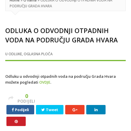
Home
»
O nama
»
ODLUKA O ODVODNJI OTPADNIH VODA NA
PODRUČJU GRADA HVARA
ODLUKA O ODVODNJI OTPADNIH
VODA NA PODRUČJU GRADA HVARA
U
ODLUKE
,
OGLASNA PLOČA
Odluku u odvodnji otpadnih voda na području Grada Hvara
možete pogledati
OVDJE
.
0
PODIJELI
Podijeli
Tweet