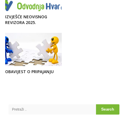
IZVJEŠĆE NEOVISNOG
REVIZORA 2025.
OBAVIJEST O PRIPAJANJU
Site
Sidebar
Search
for: