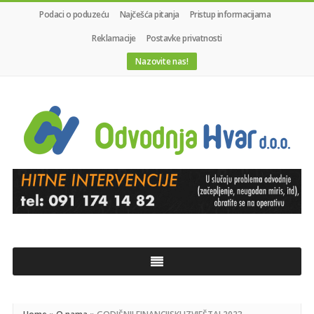
Podaci o poduzeću
Najčešća pitanja
Pristup informacijama
Reklamacije
Postavke privatnosti
Nazovite nas!
Odvodnja
Hvar
d.o.o.