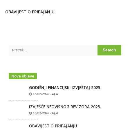
OBAVIJEST O PRIPAJANJU
Site
Sidebar
Search
for:
Nove objave
GODIŠNJI FINANCIJSKI IZVJEŠTAJ 2025.
16/02/2026
-
0
IZVJEŠĆE NEOVISNOG REVIZORA 2025.
16/02/2026
-
0
OBAVIJEST O PRIPAJANJU