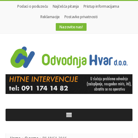
Podaci o poduzeću
Najčešća pitanja
Pristup informacijama
Reklamacije
Postavke privatnosti
Nazovite nas!
Odvodnja
Hvar
d.o.o.