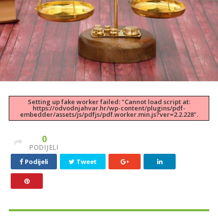
Setting up fake worker failed: "Cannot load script at:
https://odvodnjahvar.hr/wp-content/plugins/pdf-
embedder/assets/js/pdfjs/pdf.worker.min.js?ver=2.2.228".
0
PODIJELI
Podijeli
Tweet